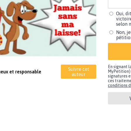
Oui, di
victoir
selon m
Non, je
pétiti
En signant l
Suivre cet
ueux et responsable
MyPetition) 
auteur
signatures e
ces traiteme
conditions d'