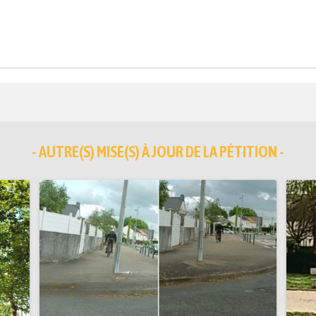
- AUTRE(S) MISE(S) À JOUR DE LA PÉTITION -