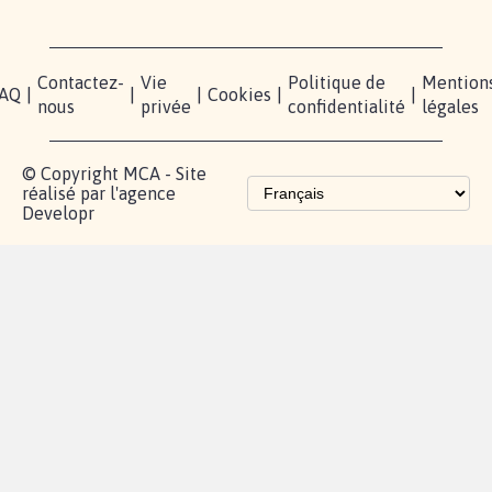
Contactez-
Vie
Politique de
Mention
AQ
|
|
|
Cookies
|
|
nous
privée
confidentialité
légales
© Copyright MCA - Site
réalisé par l'agence
Developr