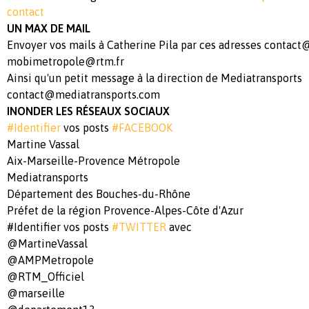
contact
UN MAX DE MAIL
Envoyer vos mails à Catherine Pila par ces adresses
contact@
mobimetropole@rtm.fr
Ainsi qu'un petit message à la direction de Mediatransports
contact@mediatransports.com
INONDER LES RÉSEAUX SOCIAUX
#Identifier
vos posts
#FACEBOOK
Martine Vassal
Aix-Marseille-Provence Métropole
Mediatransports
Département des Bouches-du-Rhône
Préfet de la région Provence-Alpes-Côte d'Azur
#Identifier vos posts
#TWITTER
avec
@MartineVassal
@AMPMetropole
@RTM_Officiel
@marseille