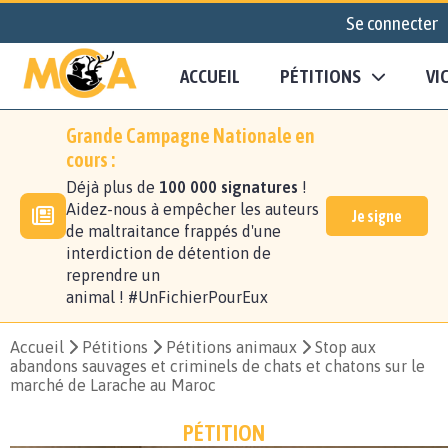
Se connecter
ACCUEIL
PÉTITIONS
VI
Grande Campagne Nationale en
cours :
Déjà plus de
100 000 signatures
!
Aidez-nous à empêcher les auteurs
Je signe
de maltraitance frappés d'une
interdiction de détention de
reprendre un
animal ! #UnFichierPourEux
Accueil
Pétitions
Pétitions animaux
Stop aux
abandons sauvages et criminels de chats et chatons sur le
marché de Larache au Maroc
PÉTITION