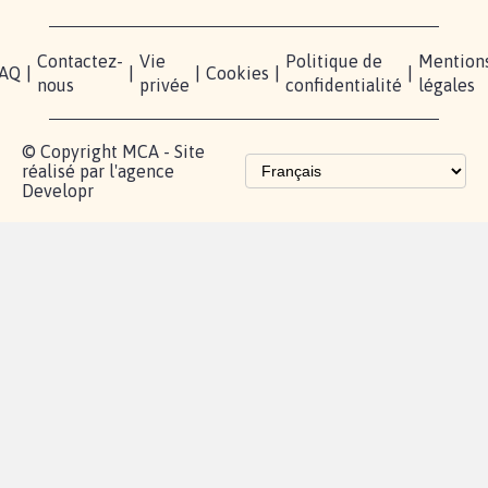
Blog - Parlons
Instagram
Mobilisation
Contact
presse
TikTok
Accompagnement
Partenariat et
fundraising
Les pétitions
proches de chez
vous
Contactez-
Vie
Politique de
Mention
AQ
|
|
|
Cookies
|
|
nous
privée
confidentialité
légales
© Copyright MCA - Site
réalisé par l'agence
Developr