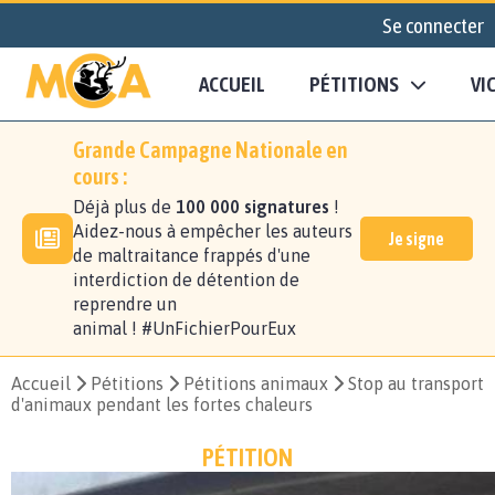
Se connecter
ACCUEIL
PÉTITIONS
VI
Grande Campagne Nationale en
cours :
Déjà plus de
100 000 signatures
!
Aidez-nous à empêcher les auteurs
Je signe
de maltraitance frappés d'une
interdiction de détention de
reprendre un
animal ! #UnFichierPourEux
Accueil
Pétitions
Pétitions animaux
Stop au transport
d'animaux pendant les fortes chaleurs
PÉTITION