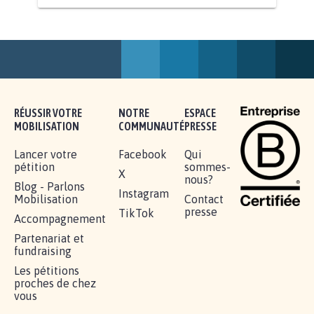
AGRESSION DE MON FILS THÉO :
SOYONS TOUS MOBILISÉS...
16.831
signatures
Je signe
RÉUSSIR VOTRE
NOTRE
ESPACE
MOBILISATION
COMMUNAUTÉ
PRESSE
Lancer votre
Facebook
Qui
pétition
sommes-
X
nous?