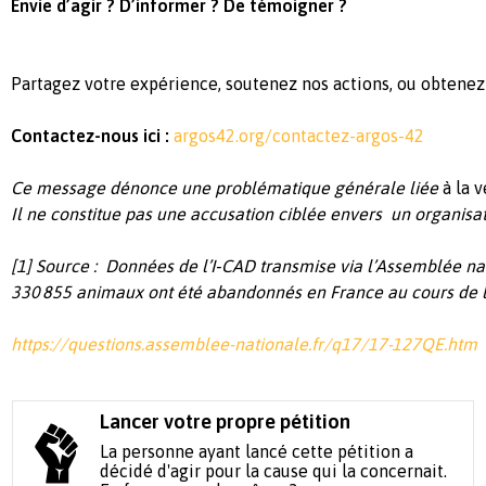
Envie
d’agir
?
D’informer
? De
témoigner
?
Partagez
votre
expérience
,
soutenez
nos
actions,
ou
obtenez
Contactez
-nous
ici
:
argos42.org/contactez-argos-42
Ce message
dénonce
une
problématique
générale
liée
à la 
Il ne
constitue
pas
une
accusation
ciblée
envers
un
organisa
[1] Source : Données de
l’I
‑CAD
transmise
via
l’Assemblée
na
330 855
animaux
ont
été
abandonnés
en
France au
cours
de
https://questions.assemblee-nationale.fr/q17/17-127QE.htm
Lancer votre propre pétition
La personne ayant lancé cette pétition a
décidé d'agir pour la cause qui la concernait.