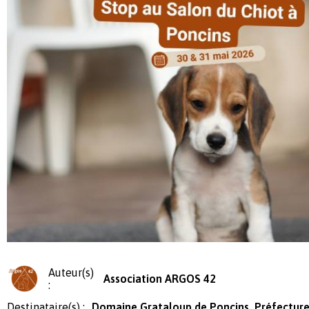
Auteur(s)
Association ARGOS 42
:
Destinataire(s) :
Domaine Grataloup de Poncins, Préfecture, 