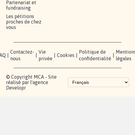
RÉUSSIR VOTRE
NOTRE
ESPACE
MOBILISATION
COMMUNAUTÉ
PRESSE
Lancer votre
Facebook
Qui
pétition
sommes-
X
nous?
Blog - Parlons
Instagram
Mobilisation
Contact
presse
TikTok
Accompagnement
Partenariat et
fundraising
Les pétitions
proches de chez
vous
Contactez-
Vie
Politique de
Mention
AQ
|
|
|
Cookies
|
|
nous
privée
confidentialité
légales
© Copyright MCA - Site