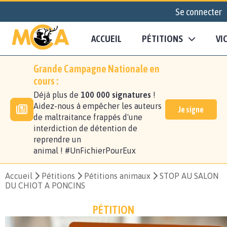
Se connecter
ACCUEIL
PÉTITIONS
VI
Grande Campagne Nationale en
cours :
Déjà plus de
100 000 signatures
!
Aidez-nous à empêcher les auteurs
Je signe
de maltraitance frappés d'une
interdiction de détention de
reprendre un
animal ! #UnFichierPourEux
Accueil
Pétitions
Pétitions animaux
STOP AU SALON
DU CHIOT A PONCINS
PÉTITION