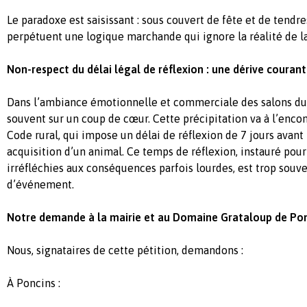
Le
paradoxe
est
saisissant
: sous
couvert
de fête et de tendre
perpétuent
une
logique
marchande
qui ignore la
réalité
de l
Non-respect du
délai
légal
de
réflexion
:
une
dérive
courant
Dans
l’ambiance
émotionnelle
et
commerciale
des salons d
souvent
sur un coup de
cœur
. Cette
précipitation
va
à
l’enco
Code rural, qui impose un
délai
de
réflexion
de 7
jours
avant 
acquisition d’un animal. Ce temps de
réflexion
,
instauré
pour 
irréfléchies
aux
conséquences
parfois
lourdes
, est trop
souve
d’événement
.
Notre
demande
à la
mairie
et au Domaine Grataloup de Pon
Nous,
signataires
de
cette
pétition
,
demandons
:
À Poncins
: