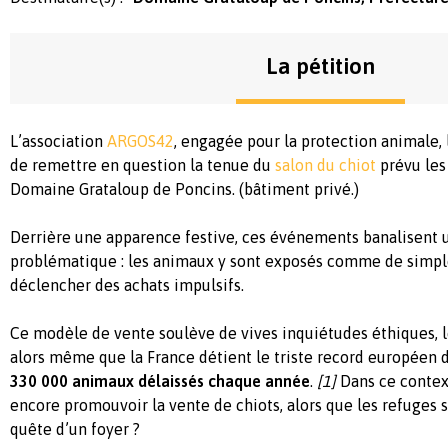
La pétition
L’association
ARGOS42
,
engagée
pour la protection
animale
,
de
remettre
en
question la tenue du
salon du chiot
prévu
les
Domaine Grataloup de Poncins. (
bâtiment
privé
.)
Derrière
une
apparence
festive,
ces
événements
banalisent
u
problématique
: les
animaux
y
sont
exposés
comme
de simp
déclencher
des
achats
impulsifs
.
Ce
modèle
de vente
soulève
de vives
inquiétudes
éthiques
,
alors
même
que
la France
détient
le triste record
européen
330 000
animaux
délaissés
chaque
année
.
[1]
Dans
ce
contex
encore
promouvoir
la vente de
chiots
,
alors
que
les refuges
quête
d’un foyer ?