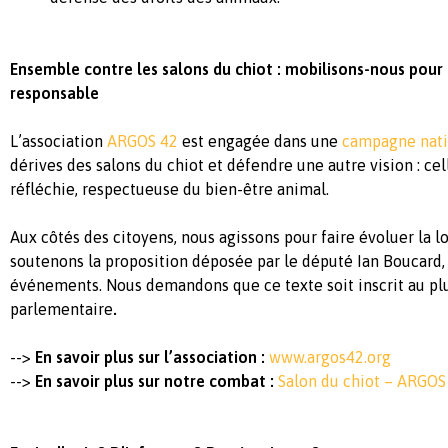
Ensemble
contre
les salons du
chiot
:
mobilisons
-nous pour
responsable
L’association
ARGOS 42
est
engagée
dans
une
campagne nati
dérives
des salons du
chiot
et
défendre
une
autre
vision :
cel
réfléchie
,
respectueuse
du bien-
être
animal.
Aux
côtés
des
citoyens
, nous
agissons
pour faire
évoluer
la
lo
soutenons
la proposition
déposée
par le
député
Ian Boucard, 
événements
. Nous
demandons
que
ce
texte
soit
inscrit
au pl
parlementaire
.
-->
En savoir plus sur
l’association
:
www.argos42.org
-->
En savoir plus sur
notre
combat :
Salon du chiot – ARGOS