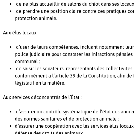
de ne plus
accueillir
de salons du
chiot
dans
ses
locau
de prendre
une
position
claire
contre
ces
pratiques
co
protection
animale
.
Aux
élus
locaux
:
d’user
de
leurs
compétences
,
incluant
notamment
leur
police
judiciaire
pour
constater
les infractions
pénales
communal ;
de
saisir
les
sénateurs
,
représentants
des
collectivités
conformément
à
l’article
39 de la Constitution,
afin
de 
législatif
en
la matière.
Aux services
déconcentrés
de
l’État
:
d’assurer
un
contrôle
systématique
de
l’état
des
anima
des
normes
sanitaires et de protection
animale
;
d’assurer
une
coopération
avec les services
élus
locaux
défense
des droits des
animaux
.