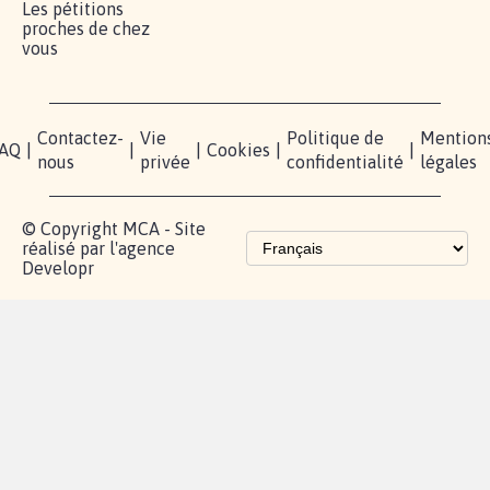
Lancer votre
Facebook
Qui
pétition
sommes-
X
nous?
Blog - Parlons
Instagram
Mobilisation
Contact
presse
TikTok
Accompagnement
Partenariat et
fundraising
Les pétitions
proches de chez
vous
Contactez-
Vie
Politique de
Mention
AQ
|
|
|
Cookies
|
|
nous
privée
confidentialité
légales
© Copyright MCA - Site
réalisé par l'agence
Developr