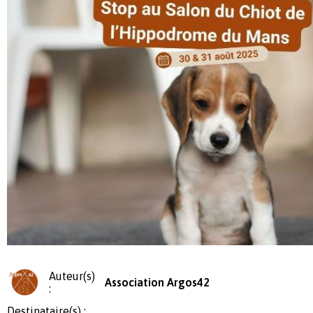
Auteur(s)
Association Argos42
:
Destinataire(s) :