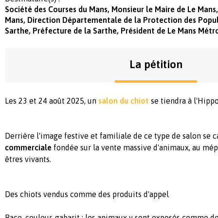
Société des Courses du Mans, Monsieur le Maire de Le Mans,
Mans, Direction Départementale de la Protection des Popul
Sarthe, Préfecture de la Sarthe, Président de Le Mans Métr
La pétition
Les 23 et 24 août 2025, un
salon du chiot
se tiendra à l'
Hippo
Derrière l'image festive et familiale de ce type de salon se 
commerciale
fondée sur la vente massive d'animaux, au mép
êtres vivants.
Des chiots vendus comme des produits d'appel
Race, couleur, gabarit : les animaux y sont exposés comme d