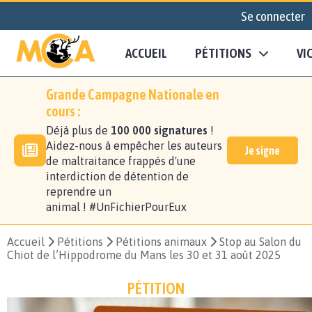
Se connecter
ACCUEIL
PÉTITIONS
VI
Grande Campagne Nationale en
cours :
Déjà plus de
100 000 signatures
!
Aidez-nous à empêcher les auteurs
Je signe
de maltraitance frappés d'une
interdiction de détention de
reprendre un
animal ! #UnFichierPourEux
Accueil
Pétitions
Pétitions animaux
Stop au Salon du
Chiot de l’Hippodrome du Mans les 30 et 31 août 2025
PÉTITION