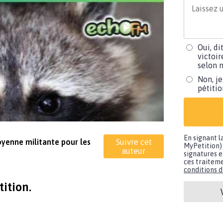
Oui, di
victoir
selon m
Non, je
pétiti
En signant l
toyenne militante pour les
Suivre cet
MyPetition) 
auteur
signatures e
ces traiteme
conditions d'
ition.