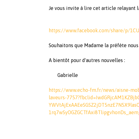
Je vous invite à lire cet article relayant l
https://www.facebook.com/share/p/1C
Souhaitons que Madame la préfète nous e
A bientôt pour d'autres nouvelles :
Gabrielle
https://www.echo-fm.fr/news/
aisne-mob
laveurs-
7757?fbclid=
IwdGRjcAM1KZBjb
YWVtAjExAAEeSGSZ2jDT5nzE7N5X9l
as
1rq7wSyOGZGCTfAxi8TlipgvhonDs_
aem