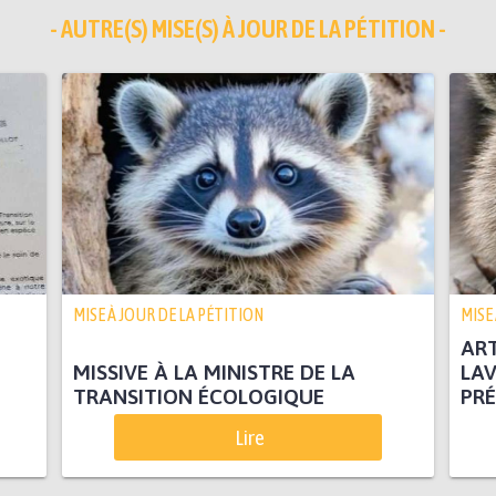
- AUTRE(S) MISE(S) À JOUR DE LA PÉTITION -
MISE À JOUR DE LA PÉTITION
MISE
ART
MISSIVE À LA MINISTRE DE LA
LAV
TRANSITION ÉCOLOGIQUE
PRÉ
Lire