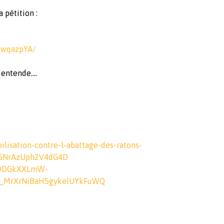
a pétition :
UwqazpYA/
ntende....
ilisation-contre-l-
abattage-des-ratons-
GNrAzUph2V4dG4D
ODGkXXLmW-
_MrXrNiBaH5gykeIUYkFuWQ