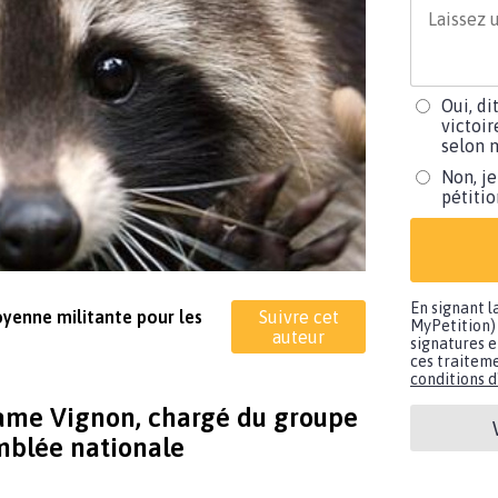
Oui, di
victoir
selon m
Non, je
pétiti
En signant l
toyenne militante pour les
Suivre cet
MyPetition) 
auteur
signatures e
ces traiteme
conditions d'
dame Vignon, chargé du groupe
mblée nationale