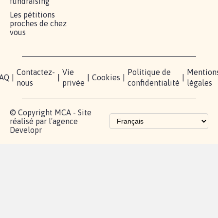
fundraising
Les pétitions
proches de chez
vous
Contactez-
Vie
Politique de
Mention
AQ
|
|
|
Cookies
|
|
nous
privée
confidentialité
légales
© Copyright MCA - Site
réalisé par l'agence
Developr