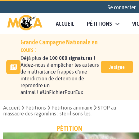
Se connecter
ACCUEIL
PÉTITIONS
VI
Grande Campagne Nationale en
cours :
Déjà plus de
100 000 signatures
!
Aidez-nous à empêcher les auteurs
Je signe
de maltraitance frappés d'une
interdiction de détention de
reprendre un
animal ! #UnFichierPourEux
Accueil
Pétitions
Pétitions animaux
STOP au
massacre des ragondins : stérilisons les.
PÉTITION