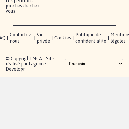
Lancer votre
Facebook
Qui
pétition
sommes-
X
nous?
Blog - Parlons
Instagram
Mobilisation
Contact
presse
TikTok
Accompagnement
Partenariat et
fundraising
Les pétitions
proches de chez
vous
Contactez-
Vie
Politique de
Mention
AQ
|
|
|
Cookies
|
|
nous
privée
confidentialité
légales
© Copyright MCA - Site
réalisé par l'agence
Developr