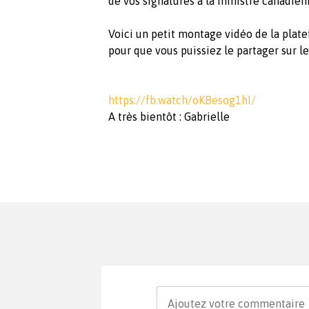
de vos signatures à la ministre canadien
Voici un petit montage vidéo de la pla
pour que vous puissiez le partager sur l
https://fb.watch/oKBesog1hI/
A très bientôt : Gabrielle