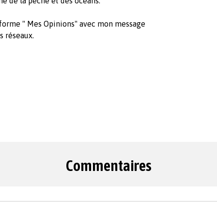
ne de la pêche et des océans.
teforme " Mes Opinions" avec mon message
es réseaux.
Commentaires