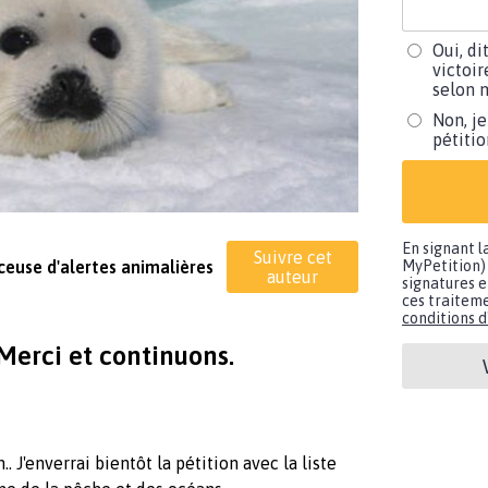
Oui, di
victoir
selon m
Non, je
pétiti
En signant l
Suivre cet
nceuse d'alertes animalières
MyPetition) 
auteur
signatures e
ces traiteme
conditions d'
Merci et continuons.
 J'enverrai bientôt la pétition avec la liste