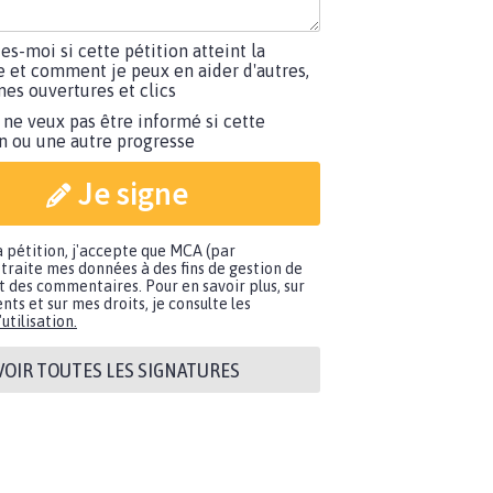
tes-moi si cette pétition atteint la
e et comment je peux en aider d'autres,
es ouvertures et clics
 ne veux pas être informé si cette
on ou une autre progresse
Je signe
a pétition, j'accepte que MCA (par
traite mes données à des fins de gestion de
t des commentaires. Pour en savoir plus, sur
nts et sur mes droits, je consulte les
utilisation.
VOIR TOUTES LES SIGNATURES