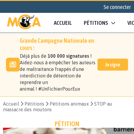
Se connecter
ACCUEIL
PÉTITIONS
VI
Grande Campagne Nationale en
cours :
Déjà plus de
100 000 signatures
!
Aidez-nous à empêcher les auteurs
Je signe
de maltraitance frappés d'une
interdiction de détention de
reprendre un
animal ! #UnFichierPourEux
Accueil
Pétitions
Pétitions animaux
STOP au
massacre des moutons
PÉTITION