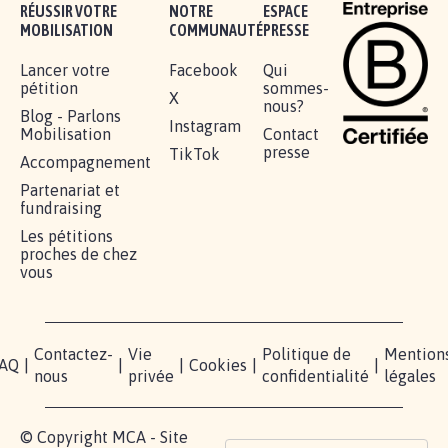
RÉUSSIR VOTRE
NOTRE
ESPACE
MOBILISATION
COMMUNAUTÉ
PRESSE
Lancer votre
Facebook
Qui
pétition
sommes-
X
nous?
Blog - Parlons
Instagram
Mobilisation
Contact
presse
TikTok
Accompagnement
Partenariat et
fundraising
Les pétitions
proches de chez
vous
Contactez-
Vie
Politique de
Mention
AQ
|
|
|
Cookies
|
|
nous
privée
confidentialité
légales
© Copyright MCA - Site