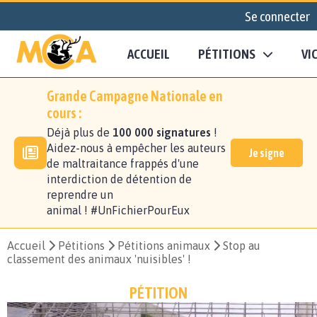
Se connecter
ACCUEIL
PÉTITIONS
VI
Grande Campagne Nationale en
cours :
Déjà plus de
100 000 signatures
!
Aidez-nous à empêcher les auteurs
Je signe
de maltraitance frappés d'une
interdiction de détention de
reprendre un
animal ! #UnFichierPourEux
Accueil
Pétitions
Pétitions animaux
Stop au
classement des animaux 'nuisibles' !
PÉTITION