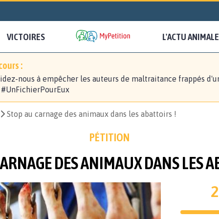
VICTOIRES
L'ACTU ANIMALE
ours :
idez-nous à empêcher les auteurs de maltraitance frappés d'u
! #UnFichierPourEux
Stop au carnage des animaux dans les abattoirs !
PÉTITION
CARNAGE DES ANIMAUX DANS LES AB
2