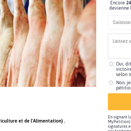
Encore
24
devienne l
Oui, di
victoir
selon m
Non, je
pétiti
En signant l
riculture et de l'Alimentation)
MyPetition) 
signatures e