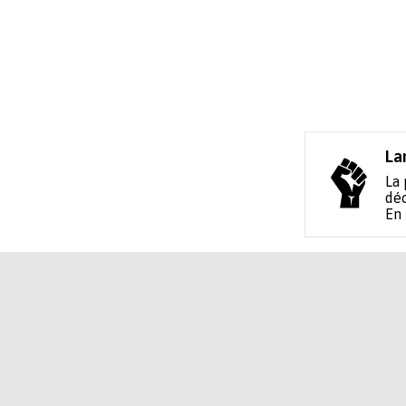
La
La 
déc
En