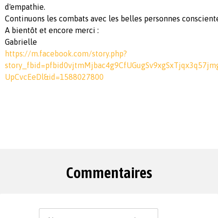
d'empathie.
Continuons les combats avec les belles personnes consciente
A bientôt et encore merci :
Gabrielle
https://m.facebook.com/story.php?
story_fbid=pfbid0vjtmMjbac4g9CfUGugSv9xgSxTjqx3q57j
UpCvcEeDl&id=1588027800
Commentaires