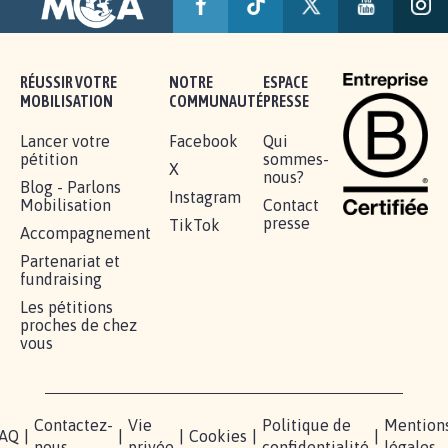
RÉUSSIR VOTRE
NOTRE
ESPACE
MOBILISATION
COMMUNAUTÉ
PRESSE
Lancer votre
Facebook
Qui
pétition
sommes-
X
nous?
Blog - Parlons
Instagram
Mobilisation
Contact
presse
TikTok
Accompagnement
Partenariat et
fundraising
Les pétitions
proches de chez
vous
Contactez-
Vie
Politique de
Mention
AQ
|
|
|
Cookies
|
|
nous
privée
confidentialité
légales