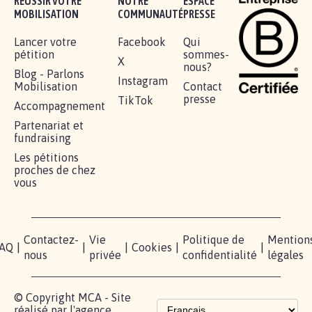
RÉUSSIR VOTRE
NOTRE
ESPACE
MOBILISATION
COMMUNAUTÉ
PRESSE
Lancer votre
Facebook
Qui
pétition
sommes-
X
nous?
Blog - Parlons
Instagram
Mobilisation
Contact
presse
TikTok
Accompagnement
Partenariat et
fundraising
Les pétitions
proches de chez
vous
Contactez-
Vie
Politique de
Mention
AQ
|
|
|
Cookies
|
|
nous
privée
confidentialité
légales
© Copyright MCA - Site
réalisé par l'agence