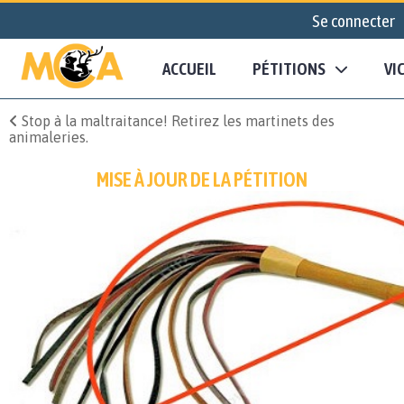
Se connecter
ACCUEIL
PÉTITIONS
VI
Stop à la maltraitance! Retirez les martinets des
animaleries.
MISE À JOUR DE LA PÉTITION