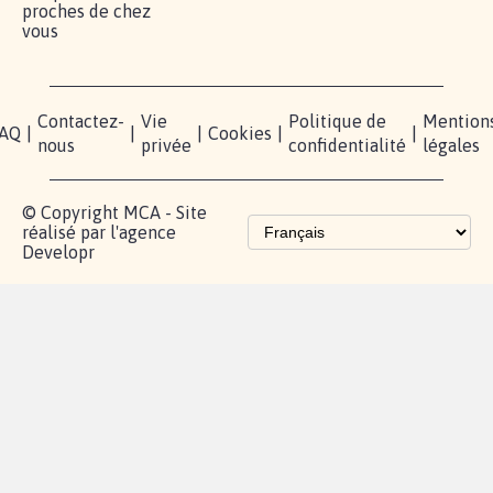
proches de chez
vous
Contactez-
Vie
Politique de
Mention
AQ
|
|
|
Cookies
|
|
nous
privée
confidentialité
légales
© Copyright MCA - Site
réalisé par l'agence
Developr