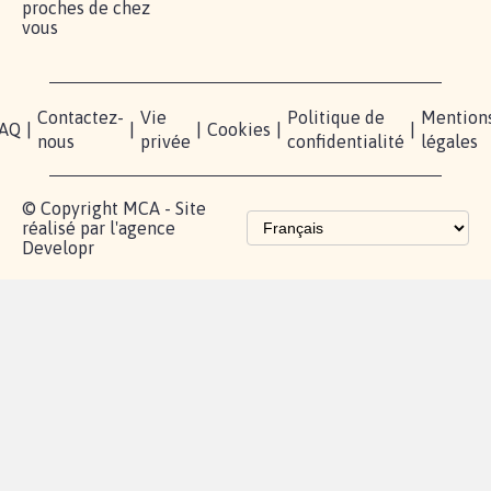
proches de chez
vous
Contactez-
Vie
Politique de
Mention
AQ
|
|
|
Cookies
|
|
nous
privée
confidentialité
légales
© Copyright MCA - Site
réalisé par l'agence
Developr