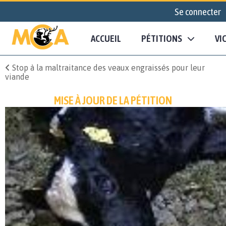
Se connecter
ACCUEIL
PÉTITIONS
VI
Stop à la maltraitance des veaux engraissés pour leur
viande
MISE À JOUR DE LA PÉTITION