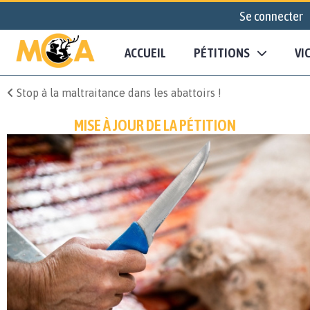
Se connecter
ACCUEIL
PÉTITIONS
VI
Stop à la maltraitance dans les abattoirs !
MISE À JOUR DE LA PÉTITION