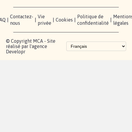
Contactez-
Vie
Politique de
Mention
AQ
|
|
|
Cookies
|
|
nous
privée
confidentialité
légales
© Copyright MCA - Site
réalisé par l'agence
Developr