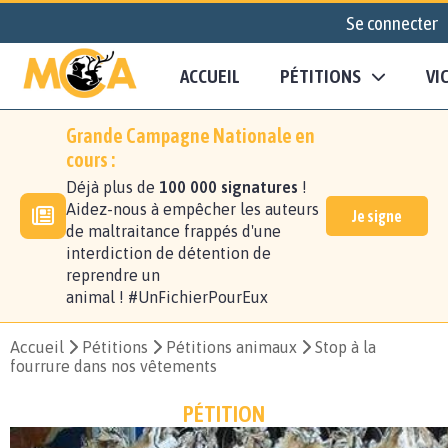
Se connecter
ACCUEIL
PÉTITIONS
VI
Grande Campagne Nationale en
cours :
Déjà plus de
100 000 signatures
!
Aidez-nous à empêcher les auteurs
Je signe
de maltraitance frappés d'une
interdiction de détention de
reprendre un
animal ! #UnFichierPourEux
Accueil
Pétitions
Pétitions animaux
Stop à la
fourrure dans nos vêtements
PÉTITION