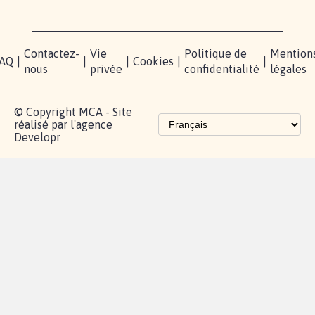
RÉUSSIR VOTRE
NOTRE
ESPACE
MOBILISATION
COMMUNAUTÉ
PRESSE
Lancer votre
Facebook
Qui
pétition
sommes-
X
nous?
Blog - Parlons
Instagram
Mobilisation
Contact
presse
TikTok
Accompagnement
Partenariat et
fundraising
Les pétitions
proches de chez
vous