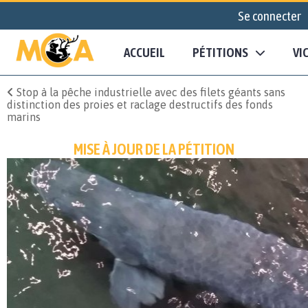
Se connecter
ACCUEIL
PÉTITIONS
VI
Stop à la pêche industrielle avec des filets géants sans
distinction des proies et raclage destructifs des fonds
marins
MISE À JOUR DE LA PÉTITION