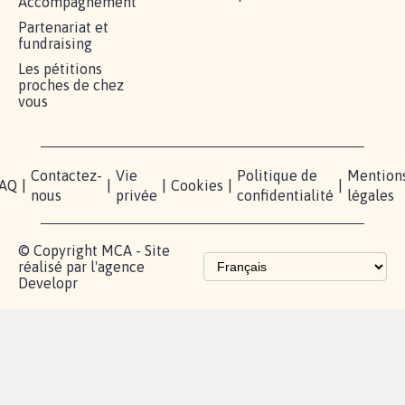
Accompagnement
Partenariat et
fundraising
Les pétitions
proches de chez
vous
Contactez-
Vie
Politique de
Mention
AQ
|
|
|
Cookies
|
|
nous
privée
confidentialité
légales
© Copyright MCA - Site
réalisé par l'agence
Developr