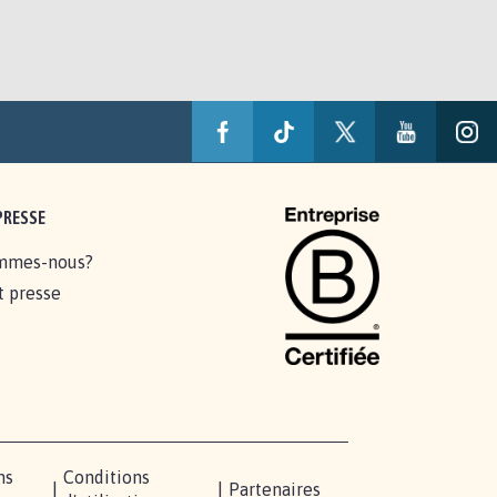
PRESSE
mmes-nous?
t presse
ns
Conditions
|
|
Partenaires