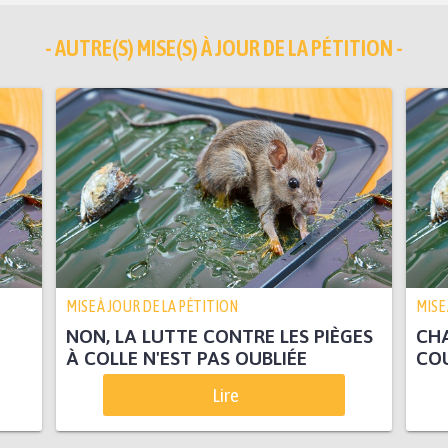
- AUTRE(S) MISE(S) À JOUR DE LA PÉTITION -
MISE À JOUR DE LA PÉTITION
MISE
NON, LA LUTTE CONTRE LES PIÈGES
CHA
À COLLE N'EST PAS OUBLIÉE
COU
Lire