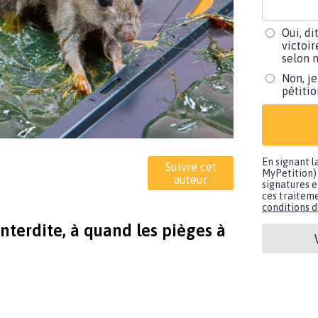
Oui, di
victoir
selon m
Non, je
pétiti
En signant l
Suivre cet
MyPetition) 
auteur
signatures e
ces traiteme
conditions d'
nterdite, à quand les pièges à