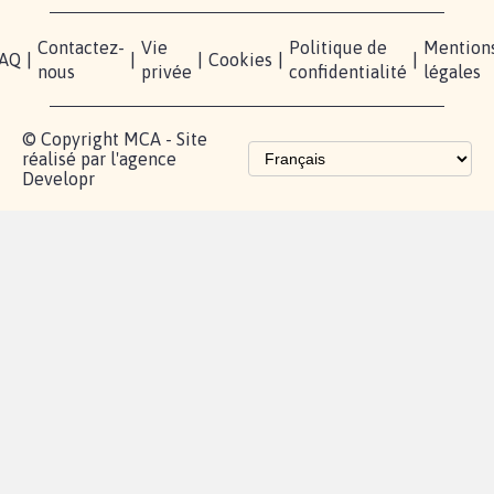
Instagram
Mobilisation
Contact
presse
TikTok
Accompagnement
Partenariat et
fundraising
Les pétitions
proches de chez
vous
Contactez-
Vie
Politique de
Mention
AQ
|
|
|
Cookies
|
|
nous
privée
confidentialité
légales
© Copyright MCA - Site
réalisé par l'agence
Developr