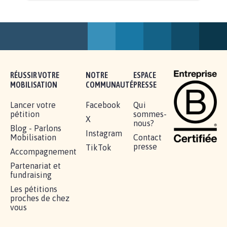
AGRESSION DE MON FILS THÉO :
SOYONS TOUS MOBILISÉS...
16.852
signatures
Je signe
RÉUSSIR VOTRE
NOTRE
ESPACE
MOBILISATION
COMMUNAUTÉ
PRESSE
Lancer votre
Facebook
Qui
pétition
sommes-
X
nous?
Blog - Parlons