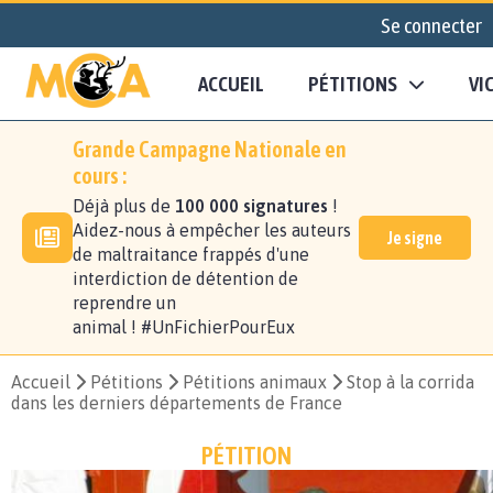
Se connecter
ACCUEIL
PÉTITIONS
VI
Grande Campagne Nationale en
cours :
Déjà plus de
100 000 signatures
!
Aidez-nous à empêcher les auteurs
Je signe
de maltraitance frappés d'une
interdiction de détention de
reprendre un
animal ! #UnFichierPourEux
Accueil
Pétitions
Pétitions animaux
Stop à la corrida
dans les derniers départements de France
PÉTITION