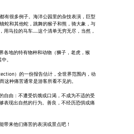
…都有很多例子。海洋公园里的杂技表演，巨型
眼镜蛇和其他蛇，跳舞的猴子和熊，骑大象，与
，用马拉的马车……这个清单无穷无尽，当然，
界各地的特有物种和动物（狮子，老虎，猴
其中。
Protection）的一份报告估计，全世界范围内，动
，而这种痛苦通常是游客所看不见的。
的自由：不遭受饥饿或口渴，不成为不适的受
够表现出自然的行为。善良，不经历恐惧或痛
能带来他们痛苦的表演或景点吧！