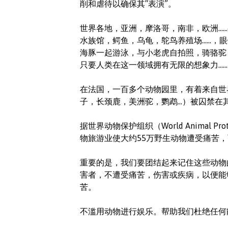
削和虐待以确保其“表演”。
世界各地，亚洲，摩洛哥，南非，欧洲…
水族馆，鳄鱼，乌龟，鸵鸟养殖场……，
海豚一起游泳，与小老虎自拍照，骑骆驼
只要人类在这一领域拥有无限的想象力……
在法国，一百多个动物园里，有着来自世
子，长颈鹿，美洲驼，鹦鹉...）被囚禁在
据世界动物保护组织（World Animal 
物旅游业使大约55万野生动物遭受痛苦
重要的是，我们要团结起来记住这些动物
害者，不遭受痛苦，伤害或疾病，以便能
苦。
不滥用动物进行娱乐。帮助我们杜绝任何