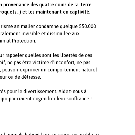
 provenance des quatre coins de la Terre
erroquets…) et les maintenant en captivité.
tourisme animalier condamne quelque 550.000
ralement invisible et dissimulée aux
nimal Protection.
ur rappeler quelles sont les libertés de ces
oif, ne pas être victime d’inconfort, ne pas
es, pouvoir exprimer un comportement naturel
eur ou de détresse.
tés pour le divertissement. Aidez-nous à
 qui pourraient engendrer leur souffrance !
 of animals behind bars, in cages, incapable to