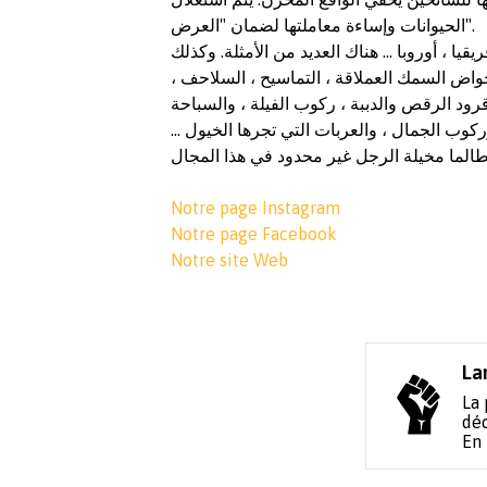
الحيوانات وإساءة معاملتها لضمان "العرض".
ا ، أوروبا ... هناك العديد من الأمثلة. وكذلك
 ، أحواض السمك العملاقة ، التماسيح ، السلاحف
 قرود الرقص والدببة ، ركوب الفيلة ، والسباحة
 وركوب الجمال ، والعربات التي تجرها الخيول
 طالما مخيلة الرجل غير محدود في هذا المجال
Notre page Instagram
Notre page Facebook
Notre site Web
La
La 
déc
En