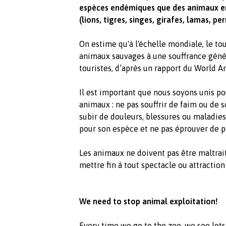
espèces endémiques que des animaux en
(lions, tigres, singes, girafes, lamas, p
On estime qu'à l'échelle mondiale, le 
animaux sauvages à une souffrance géné
touristes, d’après un rapport du World A
Il est important que nous soyons unis po
animaux : ne pas souffrir de faim ou de s
subir de douleurs, blessures ou maladi
pour son espèce et ne pas éprouver de p
Les animaux ne doivent pas être maltrai
mettre fin à tout spectacle ou attraction
We need to stop animal exploitation!
Every time we go to the zoo, we see lots