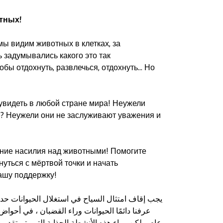
тных!
мы видим животных в клетках, за
ь задумывались какого это так
бы отдохнуть, развлечься, отдохнуть… Но
увидеть в любой стране мира! Неужели
? Неужели они не заслуживают уважения и
ение насилия над животными! Помогите
нуться с мёртвой точки и начать
ашу поддержку!
يجب إقاف امتثال السياح في استغلال الحيوانات حدائق 
عرفنا دائمًا الحيوانات وراء القضبان ، في أحو
عام. ولكن وراء هذه الأنشطة الجذابة التي يتم تقديم