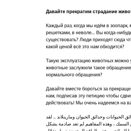
Давайте прекратим страдание живо
Каждый раз, когда мы идём в зоопарк, 
решетками, в неволе…. Вы когда-нибуд
существовать? Люди приходят сюда что
какой ценой всё это нам обходится?
Такую эксплуатацию животных можно 
животные заслужили такое обращение
нормального обращения?
Давайте вместе бороться за прекращ
нам, подписав эту петицию чтобы сдви
действовать! Мы очень надеемся на в
الحيوانات وحدائق الحيوان ومارينلاند ... لقد
اض السمك ، وهذه المفاهيم لم تعد صادمة بشكل
ها للسائحين يخفي الواقع المحزن: يتم استغلال