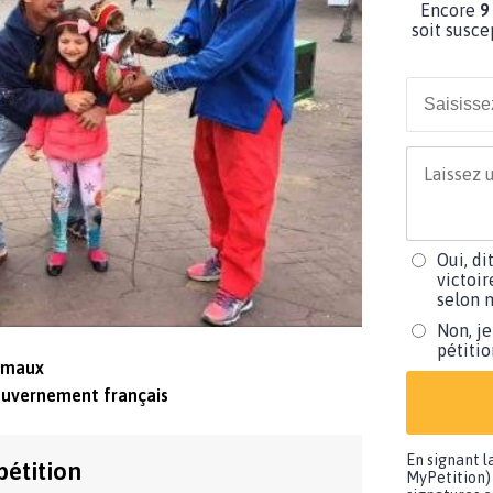
Encore
9
soit susce
Oui, di
victoir
selon m
Non, je
pétiti
nimaux
ouvernement français
En signant l
pétition
MyPetition) 