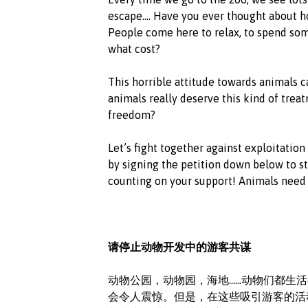
escape…. Have you ever thought about how i
People come here to relax, to spend som
what cost?
This horrible attitude towards animals c
animals really deserve this kind of trea
freedom?
Let’s fight together against exploitati
by signing the petition down below to s
counting on your support! Animals need 
请停止动物开发中的游客共谋
动物公园，动物园，海地……动物们都生
会令人震惊。但是，在这些吸引游客的活