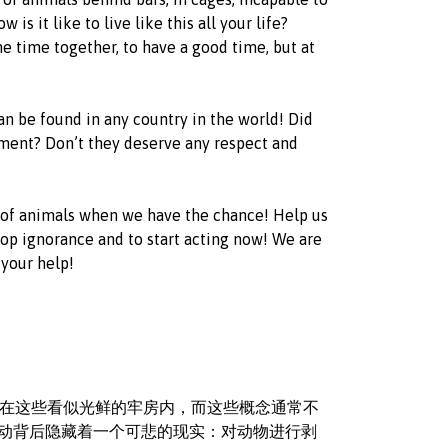
s it like to live like this all your life?
e time together, to have a good time, but at
an be found in any country in the world! Did
tment? Don’t they deserve any respect and
on of animals when we have the chance! Help us
top ignorance and to start acting now! We are
your help!
活在这些看似光鲜的牢房内，而这些概念通常不
动背后隐藏着一个可悲的现实：对动物进行剥