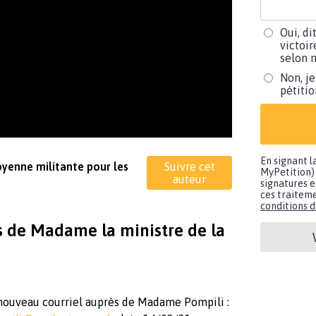
Oui, di
victoir
selon m
Non, je
pétiti
En signant l
toyenne militante pour les
Suivre cet
MyPetition) 
auteur
signatures e
ces traiteme
conditions d'
s de Madame la ministre de la
 nouveau courriel auprès de Madame Pompili :