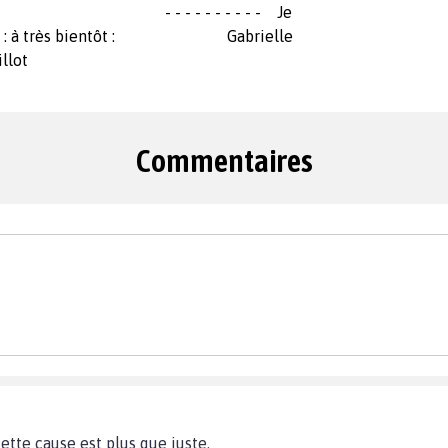
- - - - - - - - - - Je
outien : à très bientôt : Gabrielle
llot
Commentaires
ette cause est plus que juste.