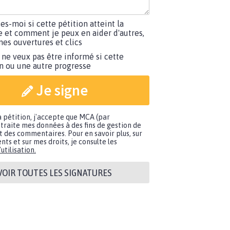
tes-moi si cette pétition atteint la
e et comment je peux en aider d'autres,
es ouvertures et clics
 ne veux pas être informé si cette
on ou une autre progresse
Je signe
a pétition, j'accepte que MCA (par
traite mes données à des fins de gestion de
t des commentaires. Pour en savoir plus, sur
nts et sur mes droits, je consulte les
utilisation.
VOIR TOUTES LES SIGNATURES