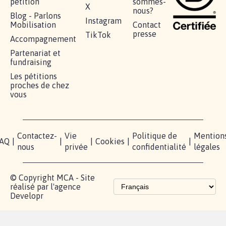
pétition
sommes-
X
nous?
Blog - Parlons
Instagram
Mobilisation
Contact
presse
TikTok
Accompagnement
Partenariat et
fundraising
Les pétitions
proches de chez
vous
Contactez-
Vie
Politique de
Mention
AQ
|
|
|
Cookies
|
|
nous
privée
confidentialité
légales
© Copyright MCA - Site
réalisé par l'agence
Developr