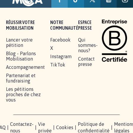
RÉUSSIR VOTRE
NOTRE
ESPACE
MOBILISATION
COMMUNAUTÉ
PRESSE
Lancer votre
Facebook
Qui
pétition
sommes-
X
nous?
Blog - Parlons
Instagram
Mobilisation
Contact
presse
TikTok
Accompagnement
Partenariat et
fundraising
Les pétitions
proches de chez
vous
Contactez-
Vie
Politique de
Mention
AQ
|
|
|
Cookies
|
|
nous
privée
confidentialité
légales