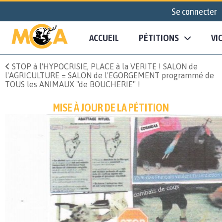
Se connecter
ACCUEIL
PÉTITIONS
VI
STOP à l'HYPOCRISIE, PLACE à la VERITE ! SALON de
l'AGRICULTURE = SALON de l'EGORGEMENT programmé de
TOUS les ANIMAUX "de BOUCHERIE" !
MISE À JOUR DE LA PÉTITION