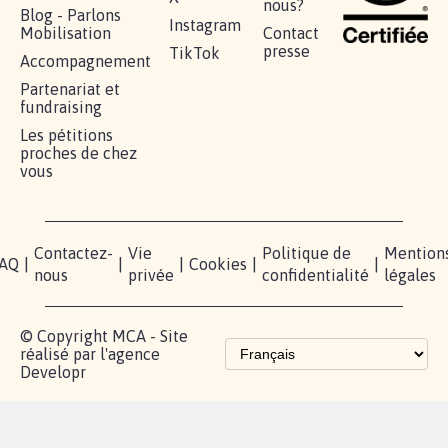
nous?
Blog - Parlons
Instagram
Mobilisation
Contact
presse
TikTok
Accompagnement
Partenariat et
fundraising
Les pétitions
proches de chez
vous
Contactez-
Vie
Politique de
Mention
AQ
|
|
|
Cookies
|
|
nous
privée
confidentialité
légales
© Copyright MCA - Site
réalisé par l'agence
Developr