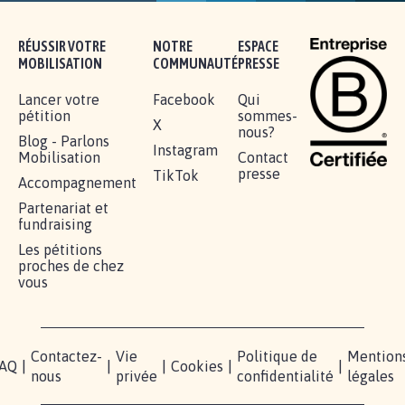
RÉUSSIR VOTRE
NOTRE
ESPACE
MOBILISATION
COMMUNAUTÉ
PRESSE
Lancer votre
Facebook
Qui
pétition
sommes-
X
nous?
Blog - Parlons
Instagram
Mobilisation
Contact
presse
TikTok
Accompagnement
Partenariat et
fundraising
Les pétitions
proches de chez
vous
Contactez-
Vie
Politique de
Mention
AQ
|
|
|
Cookies
|
|
nous
privée
confidentialité
légales