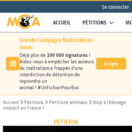
Se connecter
ACCUEIL
PÉTITIONS
VI
Grande Campagne Nationale en
cours :
Déjà plus de
100 000 signatures
!
Aidez-nous à empêcher les auteurs
Je signe
de maltraitance frappés d'une
interdiction de détention de
reprendre un
animal ! #UnFichierPourEux
Accueil
Pétitions
Pétitions animaux
Stop à l'élevage
intensif en France !
PÉTITION