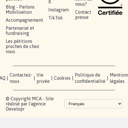
X
nous?
Blog - Parlons
Instagram
Mobilisation
Contact
presse
TikTok
Accompagnement
Partenariat et
fundraising
Les pétitions
proches de chez
vous
Contactez-
Vie
Politique de
Mention
AQ
|
|
|
Cookies
|
|
nous
privée
confidentialité
légales
© Copyright MCA - Site
réalisé par l'agence
Developr