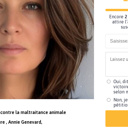
Encore
2
attire l
sus
Oui, di
victoir
selon m
Non, je
pétiti
 contre la maltraitance animale
ure , Annie Genevard,