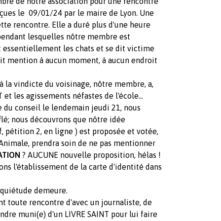
mbre de nôtre association pour une rencontre
eçues le 09/01/24 par le maire de Lyon. Une
tte rencontre. Elle a duré plus d'une heure
 pendant lesquelles nôtre membre est
 essentiellement les chats et se dit victime
fait mention à aucun moment, à aucun endroit
 la vindicte du voisinage, nôtre membre, a,
et les agissements néfastes de l'école...
 du conseil le lendemain jeudi 21, nous
lé; nous découvrons que nôtre idée
f, pétition 2, en ligne ) est proposée et votée,
 Animale, prendra soin de ne pas mentionner
ATION
? AUCUNE nouvelle proposition, hélas !
 l'établissement de la carte d'identité dans
inquiétude demeure.
t toute rencontre d'avec un journaliste, de
endre muni(e) d'un LIVRE SAINT pour lui faire