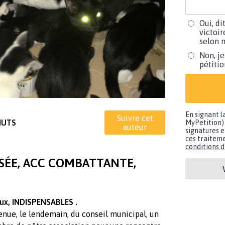
Oui, di
victoir
selon m
Non, je
pétiti
En signant l
Suivre cet
NUTS
MyPetition) 
auteur
signatures e
ces traiteme
conditions d'
ISÉE, ACC COMBATTANTE,
eux, INDISPENSABLES .
enue, le lendemain, du conseil municipal, un