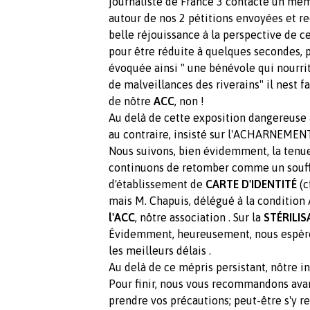
journaliste de France 3 contacte un me
autour de nos 2 pétitions envoyées et r
belle réjouissance à la perspective de ce
pour être réduite à quelques secondes,
évoquée ainsi " une bénévole qui nourrit
de malveillances des riverains" il nest 
de nôtre
ACC
, non !
Au delà de cette exposition dangereuse à
au contraire, insisté sur l'ACHARNEMENT 
Nous suivons, bien évidemment, la tenue
continuons de retomber comme un souff
d'établissement de
CARTE
D'IDENTITÉ
(c
mais M. Chapuis, délégué à la condition
l'ACC
, nôtre association . Sur la
STÉRILIS
Évidemment, heureusement, nous espèrons
les meilleurs délais .
Au delà de ce mépris persistant, nôtre 
Pour finir, nous vous recommandons avan
prendre vos précautions; peut-être s'y r