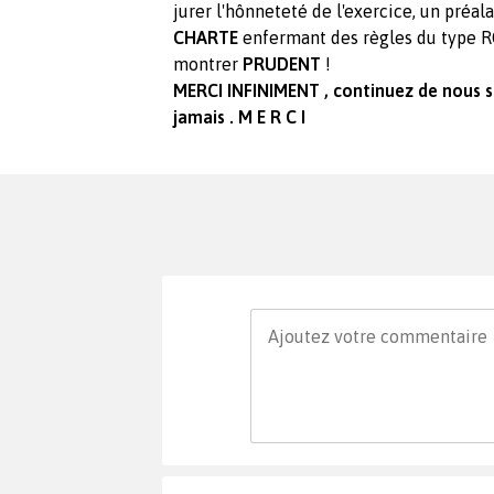
jurer l'hônneteté de l'exercice, un préal
CHARTE
enfermant des règles du type RG
montrer
PRUDENT
!
MERCI INFINIMENT , continuez de nous s
jamais . M E R C I