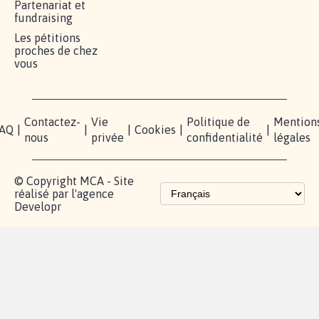
Partenariat et
fundraising
Les pétitions
proches de chez
vous
Contactez-
Vie
Politique de
Mention
AQ
|
|
|
Cookies
|
|
nous
privée
confidentialité
légales
© Copyright MCA - Site
réalisé par l'agence
Developr