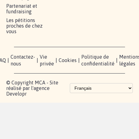
Partenariat et
fundraising
Les pétitions
proches de chez
vous
Contactez-
Vie
Politique de
Mention
AQ
|
|
|
Cookies
|
|
nous
privée
confidentialité
légales
© Copyright MCA - Site
réalisé par l'agence
Developr