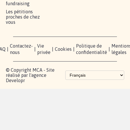
fundraising
Les pétitions
proches de chez
vous
Contactez-
Vie
Politique de
Mention
AQ
|
|
|
Cookies
|
|
nous
privée
confidentialité
légales
© Copyright MCA - Site
réalisé par l'agence
Developr