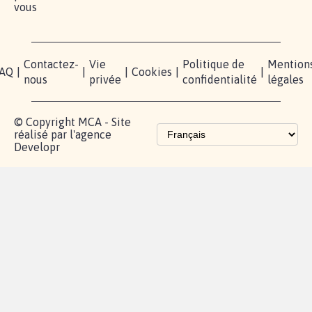
vous
Contactez-
Vie
Politique de
Mention
AQ
|
|
|
Cookies
|
|
nous
privée
confidentialité
légales
© Copyright MCA - Site
réalisé par l'agence
Developr