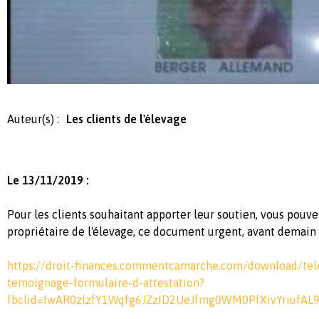
Auteur(s) :
Les clients de l'élevage
Le 13/11/2019 :
Pour les clients souhaitant apporter leur soutien, vous pouvez
propriétaire de l'élevage, ce document urgent, avant demain 
https://droit-finances.commentcamarche.com/download/tel
temoignage-formulaire-d-attestation?
fbclid=IwAR0zlzfY1Wqfg6JZzID2UeJfmg0WM0PfXivYriufA