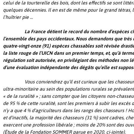
celui de la tourterelle des bois, dont les effectifs se sont lit
quelques décennies. Il en est de même pour le grand tétras, 
l’huîtrier pie …
La France détient le record du nombre d’espèces c
l’ensemble des pays occidentaux. Nous demandons que très ra
quatre-vingt-onze (91) espèces chassables soit révisée drast
la liste rouge de l’UICN dans un premier temps, et, qu’à terme
régulation soit autorisée, en privilégiant des méthodes non lé
d’une évaluation indépendante des dégâts qu’elle est suppos
Vous conviendrez qu’il est curieux que les chasseu
ultra-minoritaire au sein des populations rurales se prévalent
« de la ruralité » ; sans compter que les citoyens non-chasseu
de 95 % de cette ruralité, sont les premiers à subir les excès 
n’y a que 4 % d’agriculteurs dans les rangs des chasseurs ! Ho
et d’inactifs, la majorité des chasseurs (31 %) sont cadres, che
exercent une profession libérale ; moins de 20% sont des ouv
(Ètude de la Fondation SOMMER parue en 2020, ci-jointe).