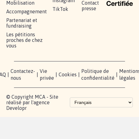
RÉUSSIR VOTRE
NOTRE
ESPACE
MOBILISATION
COMMUNAUTÉ
PRESSE
Lancer votre
Facebook
Qui
pétition
sommes-
X
nous?
Blog - Parlons
Instagram
Mobilisation
Contact
presse
TikTok
Accompagnement
Partenariat et
fundraising
Les pétitions
proches de chez
vous
Contactez-
Vie
Politique de
Mention
AQ
|
|
|
Cookies
|
|
nous
privée
confidentialité
légales