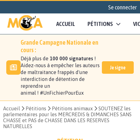
Se connecter
ACCUEIL
PÉTITIONS
VI
Grande Campagne Nationale en
cours :
Déjà plus de
100 000 signatures
!
Aidez-nous à empêcher les auteurs
Je signe
de maltraitance frappés d'une
interdiction de détention de
reprendre un
animal ! #UnFichierPourEux
Accueil
Pétitions
Pétitions animaux
SOUTENEZ les
parlementaires pour les MERCREDIS & DIMANCHES SANS
CHASSE et PAS de CHASSE DANS LES RESERVES
NATURELLES