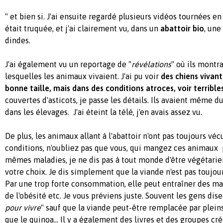
" et bien si. J'ai ensuite regardé plusieurs vidéos tournées e
était truquée, et j'ai clairement vu, dans un
abattoir bio
, une
dindes.
J'ai également vu un reportage de "
révélations
" où ils montr
lesquelles les animaux vivaient. J'ai pu voir
des chiens vivant
bonne taille, mais dans des conditions atroces, voir terrible
couvertes d'asticots, je passe les détails. Ils avaient même d
dans les élevages. J'ai éteint la télé, j'en avais assez vu.
De plus, les animaux allant à l'abattoir n'ont pas toujours vé
conditions, n'oubliez pas que vous, qui mangez ces animaux 
mêmes maladies, je ne dis pas à tout monde d'être végétarien
votre choix. Je dis simplement que la viande n'est pas toujou
Par une trop forte consommation, elle peut entraîner des mal
de l'obésité etc. Je vous préviens juste. Souvent les gens dise
pour vivre
" sauf que la viande peut-être remplacée par pleins
que le quinoa... Il y a également des livres et des groupes cr