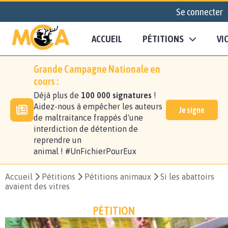
Se connecter
ACCUEIL
PÉTITIONS
VI
Grande Campagne Nationale en
cours :
Déjà plus de
100 000 signatures
!
Aidez-nous à empêcher les auteurs
Je signe
de maltraitance frappés d'une
interdiction de détention de
reprendre un
animal ! #UnFichierPourEux
Accueil
Pétitions
Pétitions animaux
Si les abattoirs
avaient des vitres
PÉTITION