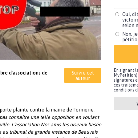
Oui, di
victoir
selon m
Non, je
pétiti
En signant l
bre d'associations de
Suivre cet
MyPetition) 
auteur
signatures e
ces traiteme
conditions d'
porte plainte contre la mairie de Formerie.
pas connaître une telle opposition en voulant
ille. L’association Nos amis les oiseaux basée
te au tribunal de grande instance de Beauvais