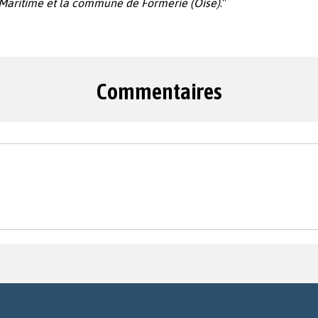
-Maritime et la commune de Formerie (Oise)
."
Commentaires