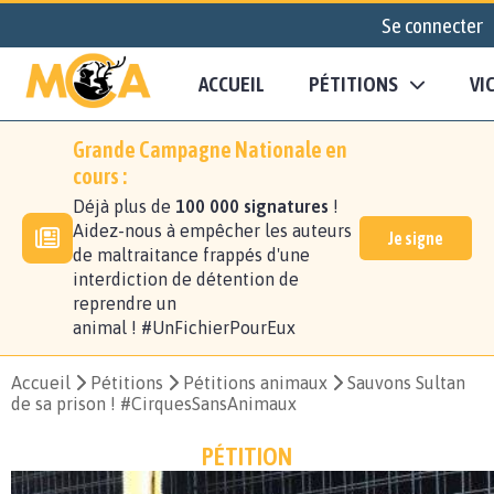
Se connecter
ACCUEIL
PÉTITIONS
VI
Grande Campagne Nationale en
cours :
Déjà plus de
100 000 signatures
!
Aidez-nous à empêcher les auteurs
Je signe
de maltraitance frappés d'une
interdiction de détention de
reprendre un
animal ! #UnFichierPourEux
Accueil
Pétitions
Pétitions animaux
Sauvons Sultan
de sa prison ! #CirquesSansAnimaux
PÉTITION