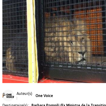
Auteur(s)
One Voice
:
Destinataire(s) :
Barbara Pompili (Ex Ministre de la Transiti