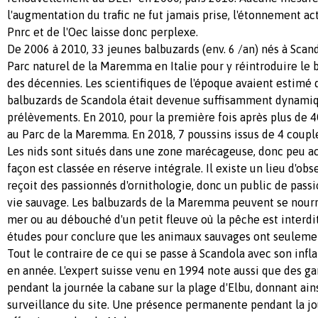
l'augmentation du trafic ne fut jamais prise, l'étonnement ac
Pnrc et de l'Oec laisse donc perplexe.
De 2006 à 2010, 33 jeunes balbuzards (env. 6 /an) nés à Scan
Parc naturel de la Maremma en Italie pour y réintroduire le 
des décennies. Les scientifiques de l'époque avaient estimé 
balbuzards de Scandola était devenue suffisamment dynamiq
prélèvements. En 2010, pour la première fois après plus de 4
au Parc de la Maremma. En 2018, 7 poussins issus de 4 couple
Les nids sont situés dans une zone marécageuse, donc peu ac
façon est classée en réserve intégrale. Il existe un lieu d'ob
reçoit des passionnés d'ornithologie, donc un public de pass
vie sauvage. Les balbuzards de la Maremma peuvent se nourr
mer ou au débouché d'un petit fleuve où la pêche est interdi
études pour conclure que les animaux sauvages ont seulement
Tout le contraire de ce qui se passe à Scandola avec son infl
en année. L'expert suisse venu en 1994 note aussi que des g
pendant la journée la cabane sur la plage d'Elbu, donnant ainsi
surveillance du site. Une présence permanente pendant la jo