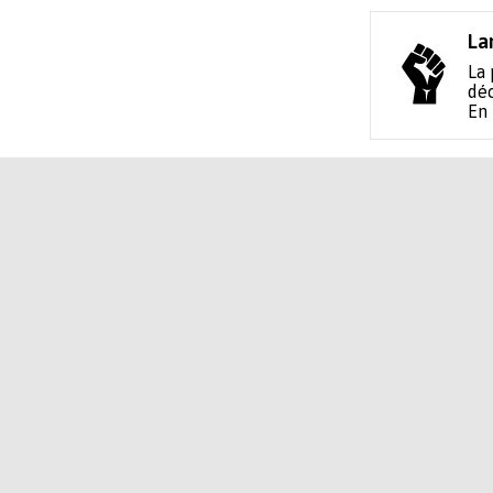
La
La 
déc
En