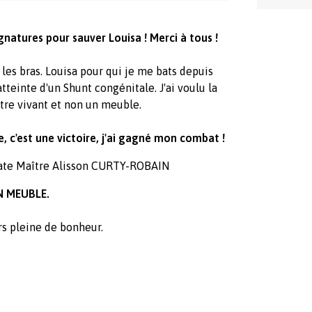
gnatures pour sauver Louisa !
Merci à tous !
 les bras. Louisa pour qui je me bats depuis
teinte d'un Shunt congénitale. J'ai voulu la
être vivant et non un meuble.
, c'est une victoire, j'ai gagné mon combat !
ate Maître Alisson CURTY-ROBAIN
N MEUBLE.
urs pleine de bonheur.