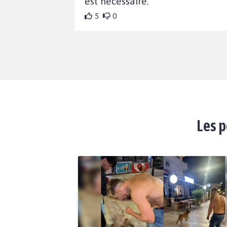
est nécessaire.
5
0
Les p