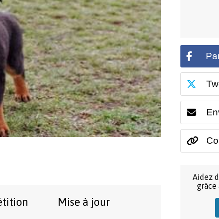
Pa
Tw
En
Cop
Aidez d
grâce
étition
Mise à jour