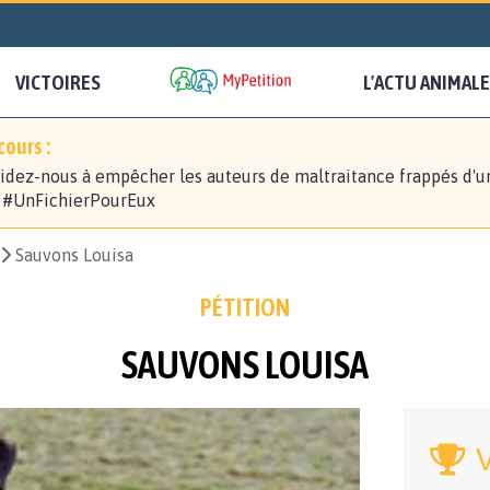
VICTOIRES
L'ACTU ANIMALE
ours :
idez-nous à empêcher les auteurs de maltraitance frappés d'u
! #UnFichierPourEux
Sauvons Louisa
PÉTITION
SAUVONS LOUISA
V