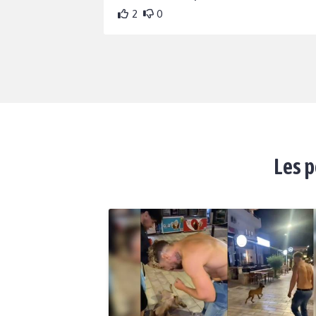
2
0
Les p