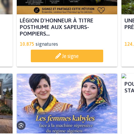
LÉGION D'HONNEUR À TITRE
UNE
POSTHUME AUX SAPEURS-
PRÉ
POMPIERS...
10.875
signatures
124
Je signe
POU
STA