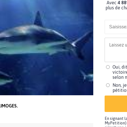
Avec
4 88
plus de ch
Oui, di
victoir
selon m
Non, je
pétiti
LIMOGES.
En signant l
MyPetition) 