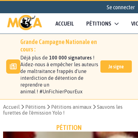
Se connecter
ACCUEIL
PÉTITIONS
VI
Grande Campagne Nationale en
cours :
Déjà plus de
100 000 signatures
!
Aidez-nous à empêcher les auteurs
Je signe
de maltraitance frappés d'une
interdiction de détention de
reprendre un
animal ! #UnFichierPourEux
Accueil
Pétitions
Pétitions animaux
Sauvons les
furettes de l'émission Yolo !
PÉTITION