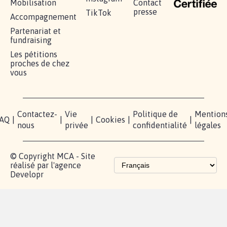
Mobilisation
Contact
presse
TikTok
Accompagnement
Partenariat et
fundraising
Les pétitions
proches de chez
vous
Contactez-
Vie
Politique de
Mention
AQ
|
|
|
Cookies
|
|
nous
privée
confidentialité
légales
© Copyright MCA - Site
réalisé par l'agence
Developr