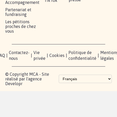
TikTok
Accompagnement
Partenariat et
fundraising
Les pétitions
proches de chez
vous
Contactez-
Vie
Politique de
Mention
AQ
|
|
|
Cookies
|
|
nous
privée
confidentialité
légales
© Copyright MCA - Site
réalisé par l'agence
Developr