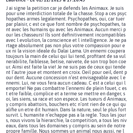
J ai signe la petition car je defends les Animaux. Je suis
pour une interdiction totale de la chasse. Stop a ces psyc
hopathes armes legalement. Psychopathes, oui, car tuer
par plaisir, c est ce que font nombre de psychopathes, ta
nt avec les humains qu avec les Animaux. Aucun merci p
our les chasseurs! Ils sont definitivement incompatibles
avec l evolution, la conscience et l intelligence. Je ne pa
rtage absolument pas non plus votre compassion pour e
ux ni la vision ideale du Dalai Lama. Un ennemi coupera
toujours la main de celui qui lui tend, profitant de sa vul
nerabilite, faiblesse, betise, naivete, de son trop bon coe
ur. Ainsi est faite la vie! Je ne suis pas de ceux qui tende
nt l’autre joue et montent en croix. Oeil pour oeil, dent p
our dent. Aucune concession n’est envisageable avec l e
nnemi. Lui, ne vous fera aucun cadeau. C est a celui qui l
emporte! Ne pas combattre l’ennemi de plein fouet, c es
t etre faible, complice et a terme se mettre en danger, s
oi, les siens, sa race et son espece. Les tueurs d Animaux,
y compris abattoirs, bouchers etc n’ont rien de ce qui qu
alifie un etre dit humain. Dans la nature, seul le plus fort
survit. L humanite n’echappe pas a la regle. Tous les jour
s, nous vivons la hierarchie, la competition, a tous les niv
eaux, dans tous les domaines y compris au sein de notre
propre famille. Nous sommes un animal nous aussi, ne l