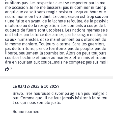
oublions pas. Les respecter, c est se respecter par la me
me occasion. Je ne me laisserai pas ni dominer ni tuer p
ar qui que ce soit sans reagir, resister jusqu au bout et e
ncore moins en l y aidant. La compassion est trop souven
t une fuite en avant, de la lachete refoulee, de la passivit
e toleree ou de la resignation. Les combats a coups de b
ouquets de fleurs sont utopistes. Les nations memes se s
ont faites par la force des armes, par le sang, n ́en deplai
se aux humanistes, et se maintiennent ou s etendent de
la meme maniere. Toujours, a terme. Sans les guerriers,
pas de territoire, pas de territoire, pas de peuple, pas de
liberte, seulement la soumission. Alors on peut toujours
courber l echine et jouer au martyre, etre niais et repon
dre en souriant aux coups...mais ne comptez pas sur moi!
2
Le 03/12/2025 à 10:20:59
Bravo. Très heureuse d'avoir pu agir un peu malgré t
out. Comme quoi il ne faut jamais hésiter à faire tou
t ce qui nous semble juste.
Bonne journée