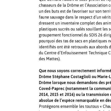
chasseurs de la Drôme et l’Association
un des buts est de favoriser sur son terr
faune sauvage dans le respect d’un véri
dressent un inventaire complet des anim
plastiques sucrés ou salés souillant les
groupement fonctionnel du SDIS 26 dirig
pourquoi des tas de sacs en plastiques n
identifiés ont été retrouvés aux abords d
du Centre d’Enfouissement Technique C
des Mattes).
Que nous soyons correctement informés 
Drôme Stéphane Costaglioli ou Marie-Lau
Drôme lorsque nous demandons des préc
Coved-Paprec (notamment la communica
2014, 2015 et 2016) ou la transmission d
absolue de l’espèce remarquable en décli
Protégeons ensemble les toutous « Chaus