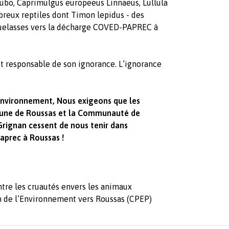
bo, Caprimulgus europeeus Linnaeus, Lullula
breux reptiles dont Timon lepidus - des
elasses vers la décharge COVED-PAPREC à
t responsable de son ignorance. L’ignorance
environnement, Nous exigeons que les
mmune de Roussas et la Communauté de
ignan cessent de nous tenir dans
aprec à Roussas !
ntre les cruautés envers les animaux
on de l’Environnement vers Roussas (CPEP)