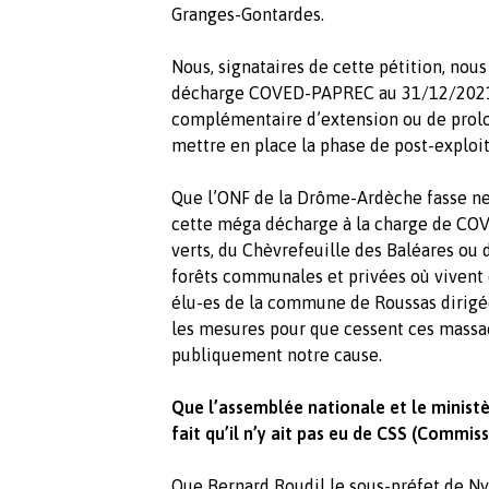
Granges-Gontardes.
Nous, signataires de cette pétition, nou
décharge COVED-PAPREC au 31/12/2021 sa
complémentaire d’extension ou de prolon
mettre en place la phase de post-exploit
Que l’ONF de la Drôme-Ardèche fasse net
cette méga décharge à la charge de COV
verts, du Chèvrefeuille des Baléares ou d
forêts communales et privées où vivent
élu-es de la commune de Roussas dirigé
les mesures pour que cessent ces massa
publiquement notre cause.
Que l’assemblée nationale et le minist
fait qu’il n’y ait pas eu de CSS (Commiss
Que Bernard Roudil le sous-préfet de Ny