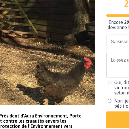
2
Encore
29
devienne l
Oui, di
victoir
selon m
Non, je
pétiti
Président d’Aura Environnement, Porte-
 contre les cruautés envers les
Protection de l’Environnement vers