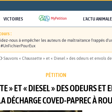
VICTOIRES
L'ACTU ANIMALE
ours :
idez-nous à empêcher les auteurs de maltraitance frappés d'u
! #UnFichierPourEux
Sauvons « Chaussette » et « Diesel » des odeurs et envols d
PÉTITION
E » ET « DIESEL » DES ODEURS ET 
LA DÉCHARGE COVED-PAPREC À ROU